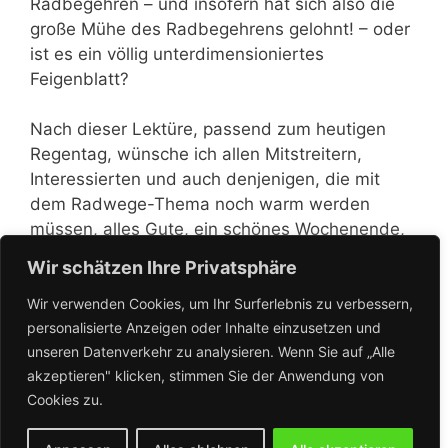
Radbegehren – und insofern hat sich also die
große Mühe des Radbegehrens gelohnt! – oder
ist es ein völlig unterdimensioniertes
Feigenblatt?
Nach dieser Lektüre, passend zum heutigen
Regentag, wünsche ich allen Mitstreitern,
Interessierten und auch denjenigen, die mit
dem Radwege-Thema noch warm werden
müssen, alles Gute, ein schönes Wochenende,
Wir schätzen Ihre Privatsphäre
Eva Krüger – Sprecherin AK Radwege der VG
Windach, entstanden im VG-IKEK
Wir verwenden Cookies, um Ihr Surferlebnis zu verbessern,
personalisierte Anzeigen oder Inhalte einzusetzen und
unseren Datenverkehr zu analysieren. Wenn Sie auf „Alle
PS.: Gerne um Reaktionen. Bitte melden, wer
akzeptieren" klicken, stimmen Sie der Anwendung von
noch in den Verteiler aufgenommen werden
Cookies zu.
sowie Einladungen zu Treffen bekommen
möchte.