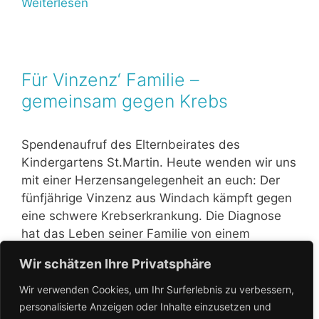
Weiterlesen
Für Vinzenz‘ Familie –
gemeinsam gegen Krebs
Spendenaufruf des Elternbeirates des
Kindergartens St.Martin. Heute wenden wir uns
mit einer Herzensangelegenheit an euch: Der
fünfjährige Vinzenz aus Windach kämpft gegen
eine schwere Krebserkrankung. Die Diagnose
hat das Leben seiner Familie von einem
Moment auf den anderen auf den Kopf gestellt.
Wir schätzen Ihre Privatsphäre
Neben der emotionalen Belastung kommen
zahlreiche finanzielle Herausforderungen auf
Wir verwenden Cookies, um Ihr Surferlebnis zu verbessern,
die Familie zu – …
Weiterlesen
personalisierte Anzeigen oder Inhalte einzusetzen und