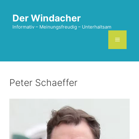
Zum
Inhalt
Der Windacher
springen
Informativ – Meinungsfreudig – Unterhaltsam
Menü
Peter Schaeffer