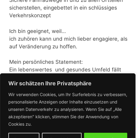
Sichere Fahrradwege in und zu allen Ortteilen
sicherstellen, eingebettet in ein schlüssiges
Verkehrskonzept
Ich bin geeignet, weil…
ich zuhören kann und mich lieber engagiere, als
auf Veränderung zu hoffen.
Mein persönliches Statement:
Ein lebenswertes und gesundes Umfeld fällt
nicht vom Himmel, sondern man muss es
Wir schätzen Ihre Privatsphäre
erschaffen.
Wir verwenden Cookies, um Ihr Surferlebnis zu verbessern,
personalisierte Anzeigen oder Inhalte einzusetzen und
unseren Datenverkehr zu analysieren. Wenn Sie auf „Alle
akzeptieren" klicken, stimmen Sie der Anwendung von
Cookies zu.
< Zurück zur Übersicht