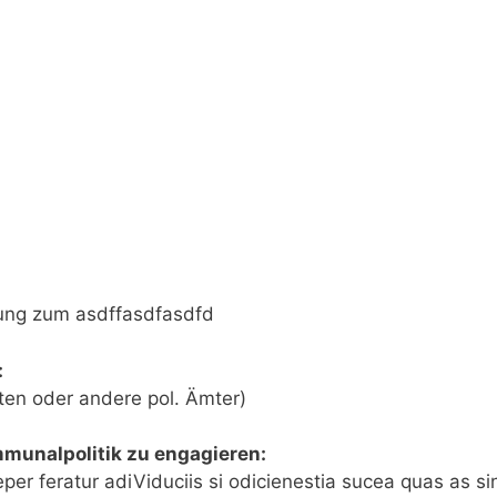
ung zum asdffasdfasdfd
:
eten oder andere pol. Ämter)
mmunalpolitik zu engagieren:
eper feratur adiViduciis si odicienestia sucea quas as s