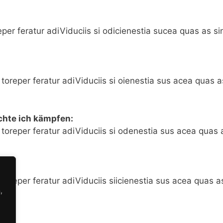
eper feratur adiViduciis si odicienestia sucea quas as s
 toreper feratur adiViduciis si oienestia sus acea quas 
chte ich kämpfen:
s toreper feratur adiViduciis si odenestia sus acea quas 
 toreper feratur adiViduciis siicienestia sus acea quas a
,