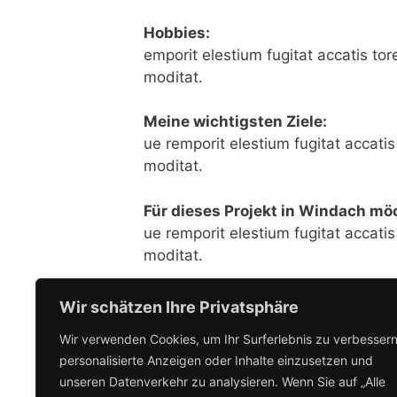
Hobbies:
emporit elestium fugitat accatis tor
moditat.
Meine wichtigsten Ziele:
ue remporit elestium fugitat accatis
moditat.
Für dieses Projekt in Windach mö
ue remporit elestium fugitat accati
moditat.
Ich bin geeignet, weil…
Wir schätzen Ihre Privatsphäre
ue remporit elestium fugitat accatis
Wir verwenden Cookies, um Ihr Surferlebnis zu verbessern
moditat.
personalisierte Anzeigen oder Inhalte einzusetzen und
unseren Datenverkehr zu analysieren. Wenn Sie auf „Alle
Mein persönliches Statement?