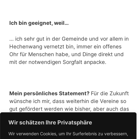
Ich bin geeignet, weil…
… ich sehr gut in der Gemeinde und vor allem in
Hechenwang vernetzt bin, immer ein offenes
Ohr für Menschen habe, und Dinge direkt und
mit der notwendigen Sorgfalt anpacke.
Mein persönliches Statement?
Für die Zukunft
wünsche ich mir, dass weiterhin die Vereine so
gut gefördert werden wie bisher, aber auch das
Projekte, wie das aktuellste in Hechenwang,
Wir schätzen Ihre Privatsphäre
sorgfältiger und geplanter ablaufen. Die
kleineren Gemeindeteile sollten mehr
Wir verwenden Cookies, um Ihr Surferlebnis zu verbessern,