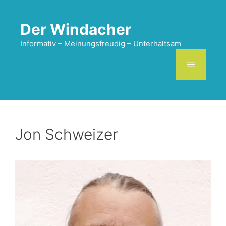
Zum
Inhalt
Der Windacher
springen
Informativ – Meinungsfreudig – Unterhaltsam
Menü
Jon Schweizer