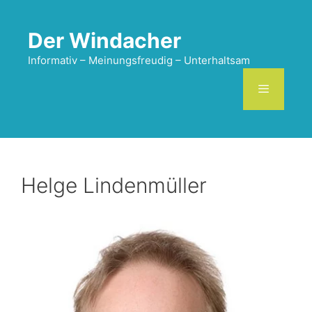
Zum
Inhalt
Der Windacher
springen
Informativ – Meinungsfreudig – Unterhaltsam
Menü
Helge Lindenmüller