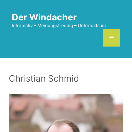
Zum
Inhalt
Der Windacher
springen
Informativ – Meinungsfreudig – Unterhaltsam
Menü
Christian Schmid