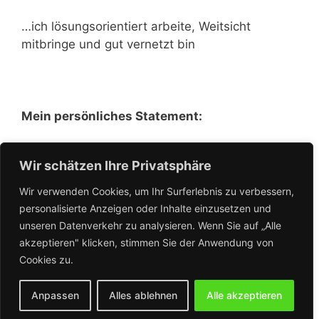
…ich lösungsorientiert arbeite, Weitsicht
mitbringe und gut vernetzt bin
Mein persönliches Statement:
Tradition bewahren – Zukunft gestalten, ich
Wir schätzen Ihre Privatsphäre
freue mich auf Ihre Unterstützung!
Wir verwenden Cookies, um Ihr Surferlebnis zu verbessern,
personalisierte Anzeigen oder Inhalte einzusetzen und
unseren Datenverkehr zu analysieren. Wenn Sie auf „Alle
akzeptieren" klicken, stimmen Sie der Anwendung von
Cookies zu.
< Zurück zur Übersicht
Anpassen
Alles ablehnen
Alle akzeptieren