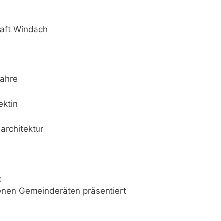
aft Windach
Jahre
ektin
architektur
:
denen Gemeinderäten präsentiert